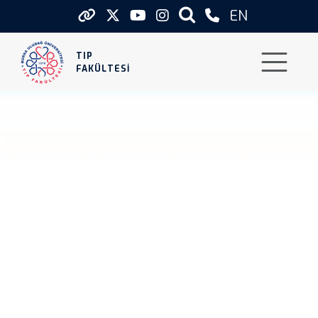
EN
TIP FAKÜLTESİ
TIP
FAKÜLTESİ