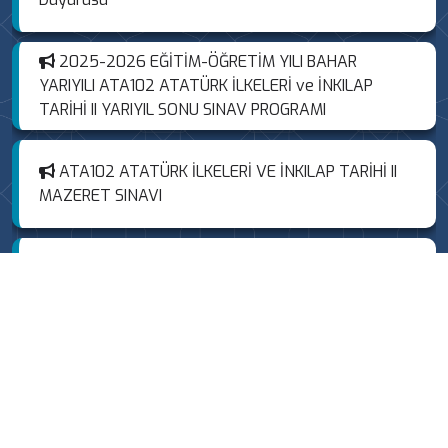
2025-2026 EĞİTİM-ÖĞRETİM YILI BAHAR
YARIYILI ATA102 ATATÜRK İLKELERİ ve İNKILAP
TARİHİ II YARIYIL SONU SINAV PROGRAMI
ATA102 ATATÜRK İLKELERİ VE İNKILAP TARİHİ II
MAZERET SINAVI
TUD102 TÜRK DİLİ II MAZERET SINAVI
TÜBİTAK-2515 COST Aksiyon Üyeleri Ar-Ge
Destek Programı Proje Başarısı
ETKİNLİKLER